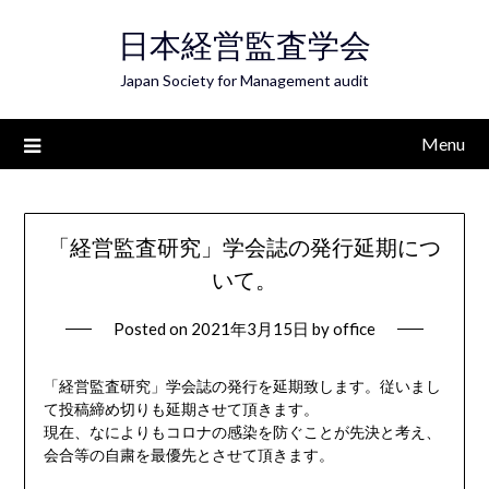
Skip
日本経営監査学会
to
content
Japan Society for Management audit
Menu
「経営監査研究」学会誌の発行延期につ
いて。
Posted on
2021年3月15日
by
office
「経営監査研究」学会誌の発行を延期致します。従いまし
て投稿締め切りも延期させて頂きます。
現在、なによりもコロナの感染を防ぐことが先決と考え、
会合等の自粛を最優先とさせて頂きます。