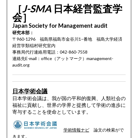
［
J-SMA
日本経営監査学
会］
Japan Society for Management audit
研究本部：
〒960-1296 福島県福島市金谷川1−番地 福島大学経済
経営学類稲村研究室内
事務局代行連絡用電話：042-860-7558
連絡先E-mail：office（アットマーク）management-
audit.org
日本学術会議
日本学術会議は、我が国の平和的復興、人類社会の
福祉に貢献し、世界の学界と提携して学術の進歩に
寄与することを使命としています。
学術情報ナビ
論文の検索がで
きます。