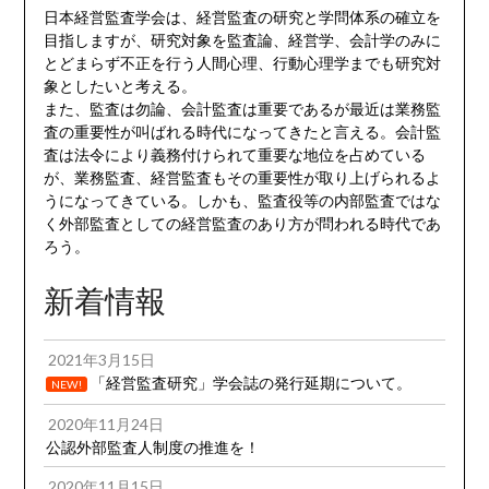
日本経営監査学会は、経営監査の研究と学問体系の確立を
目指しますが、研究対象を監査論、経営学、会計学のみに
とどまらず不正を行う人間心理、行動心理学までも研究対
象としたいと考える。
また、監査は勿論、会計監査は重要であるが最近は業務監
査の重要性が叫ばれる時代になってきたと言える。会計監
査は法令により義務付けられて重要な地位を占めている
が、業務監査、経営監査もその重要性が取り上げられるよ
うになってきている。しかも、監査役等の内部監査ではな
く外部監査としての経営監査のあり方が問われる時代であ
ろう。
新着情報
2021年3月15日
「経営監査研究」学会誌の発行延期について。
NEW!
2020年11月24日
公認外部監査人制度の推進を！
2020年11月15日